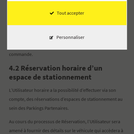
utilisateur ayant permis la Réservation ou l’Abonnement
pour bénéficier des fonctionnalités de l’Application. En
Tout accepter
cas de panne du téléphone, l’Utilisateur ne pourra plus
commander les ouvertures du parking et devra contacter
l’assistance de LPA dont les coordonnées sont indiquées
Personnaliser
dans l’Application et les emails de confirmation de
commande.
4.2 Réservation horaire d’un
espace de stationnement
L’Utilisateur horaire a la possibilité d’effectuer via son
compte, des réservations d’espaces de stationnement au
sein des Parkings Partenaires.
Au cours du processus de Réservation, l’Utilisateur sera
amené à fournir des détails sur le véhicule qui accèdera à