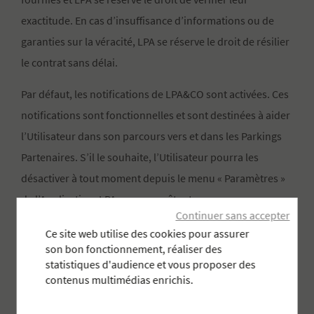
exactitude. En cas d’insuffisance d’informations ou de
garanties sur la véracité, LPA se réserve le droit de résilier
le contrat sans délai.
Par défaut, les notifications de LPA&CO sont activées. Ces
notifications sont fonctionnelles et sont destinées à aider
l’Utilisateur dans son parcours vers et dans les Parkings
Partenaires. S’il le souhaite, l’Utilisateur pourra les
désactiver à tout moment depuis le menu « Paramètres »
de l’Application. LPA ne pourra être tenue pour
Continuer sans accepter
responsable de l’absence de ces notifications utiles au
Ce site web utilise des cookies pour assurer
bon parcours de l’Utilisateur.
son bon fonctionnement, réaliser des
statistiques d'audience et vous proposer des
Lorsque l’Utilisateur a une Réservation ou un
contenus multimédias enrichis.
Abonnement en cours, il doit être connecté au compte