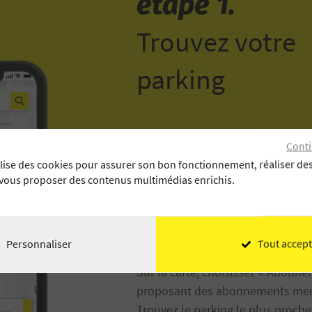
étape 1.
Trouvez votre
parking
Conti
ilise des cookies pour assurer son bon fonctionnement, réaliser des
 vous proposer des contenus multimédias enrichis.
Personnaliser
Tout accept
Sur la carte, choisissez « Abonne
proposant des abonnements men
Trouvez le parking le plus proche