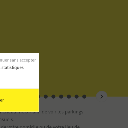
nuer sans accepter
 statistiques
er
ment au mois » afin de voir les parkings
suels.
 de votre domicile ou de votre lieu de