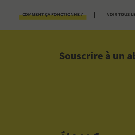
COMMENT ÇA FONCTIONNE ?
VOIR TOUS L
SOUSCRIRE À UN ABONNEMENT
Souscrire à un
RÉSERVER UNE PLACE À L’HEURE