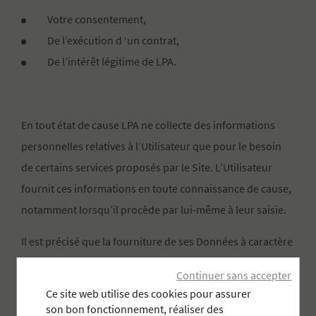
Votre consentement,
De l’exécution d ‘un contrat,
De l’intérêt légitime de LPA.
En tout état de cause LPA ne collecte des informations
personnelles relatives à l’Utilisateur que pour le besoin
de certains services proposés par le Site. L’Utilisateur
fournit ces informations en toute connaissance de cause,
notamment lorsqu’il procède par lui-même à leur saisie.
Il est précisé que la fourniture de ses Données à caractère
personnel par l’Utilisateur est nécessaire pour l’exécution
Continuer sans accepter
des finalités précitées.
Ce site web utilise des cookies pour assurer
son bon fonctionnement, réaliser des
Les données personnelles collectées sont conservées