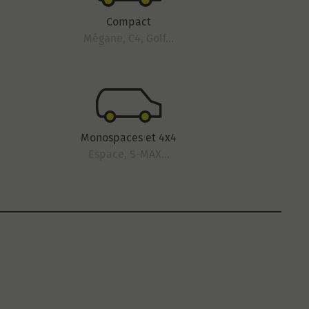
Compact
Mégane, C4, Golf...
Monospaces et 4x4
Espace, S-MAX...