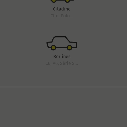
Citadine
Clio, Polo...
Berlines
C6, A6, Série S...