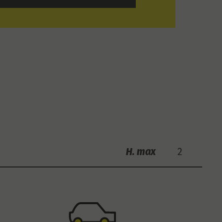
H. max
2