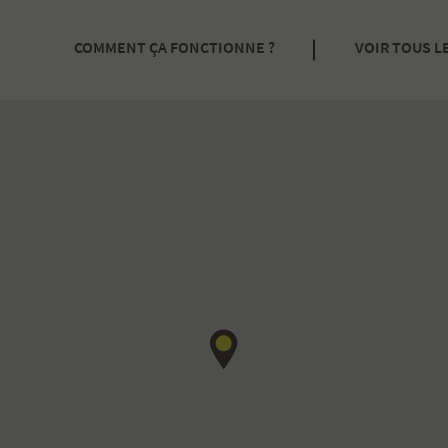
COMMENT ÇA FONCTIONNE ?
VOIR TOUS L
SOUSCRIRE À UN ABONNEMENT
RÉSERVER UNE PLACE À L’HEURE