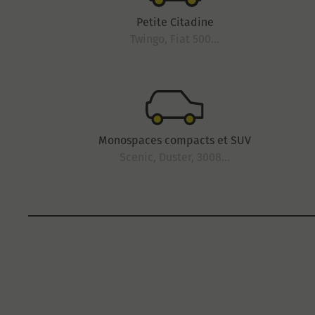
Petite Citadine
Twingo, Fiat 500...
Monospaces compacts et SUV
Scenic, Duster, 3008...