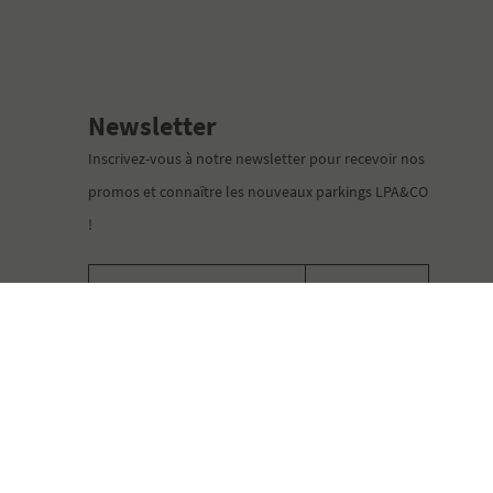
Newsletter
Inscrivez-vous à notre newsletter pour recevoir nos
promos et connaître les nouveaux parkings LPA&CO
!
Votre adresse e-mail
Valider