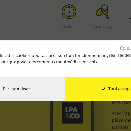
2
Hauteur
Accès badge
Conti
ilise des cookies pour assurer son bon fonctionnement, réaliser des
 vous proposer des contenus multimédias enrichis.
Personnaliser
Tout accept
Réserve
Avec l’a
place de 
au mois. 