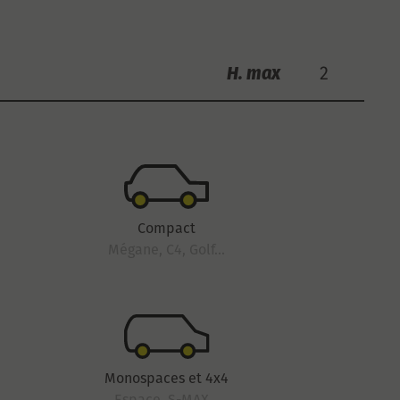
H. max
2
Compact
Mégane, C4, Golf...
Monospaces et 4x4
Espace, S-MAX...