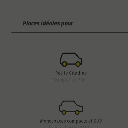
Places idéales pour
Petite Citadine
Twingo, Fiat 500...
Monospaces compacts et SUV
Scenic, Duster, 3008...