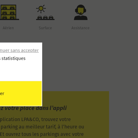
Aérien
Surface
Assistance
nuer sans accepter
 statistiques
er
z votre place dans l’appli
pplication LPA&CO, trouvez votre
parking au meilleur tarif, à l’heure ou
Et ouvrez tous les parkings avec votre