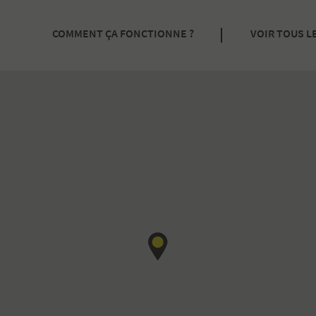
COMMENT ÇA FONCTIONNE ?
VOIR TOUS L
SOUSCRIRE À UN ABONNEMENT
RÉSERVER UNE PLACE À L’HEURE