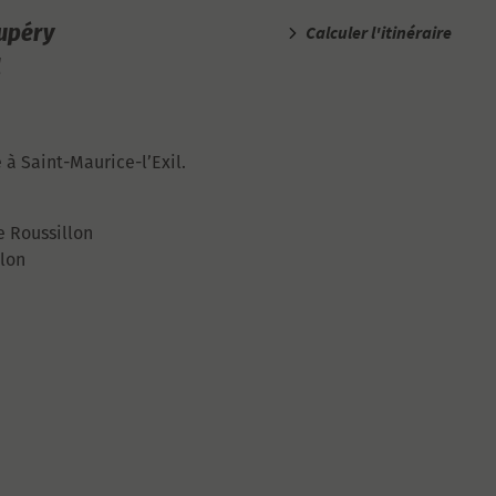
xupéry
Calculer l'itinéraire
l
 à Saint-Maurice-l’Exil.
e Roussillon
llon