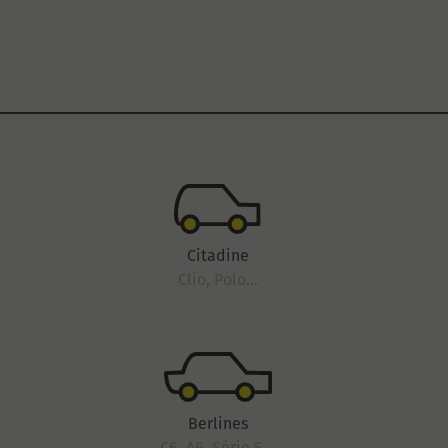
Citadine
Clio, Polo...
Berlines
C6, A6, Série S...